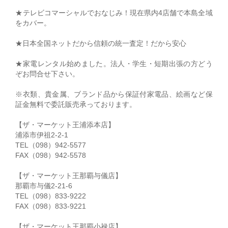
★テレビコマーシャルでおなじみ！現在県内4店舗で本島全域
をカバー。
★日本全国ネットだから信頼の統一査定！だから安心
★家電レンタル始めました。法人・学生・短期出張の方どう
ぞお問合せ下さい。
※衣類、貴金属、ブランド品から保証付家電品、絵画など保
証金無料で委託販売承っております。
【ザ・マーケット王浦添本店】
浦添市伊祖2-2-1
TEL（098）942-5577
FAX（098）942-5578
【ザ・マーケット王那覇与儀店】
那覇市与儀2-21-6
TEL（098）833-9222
FAX（098）833-9221
【ザ・マーケット王那覇小禄店】