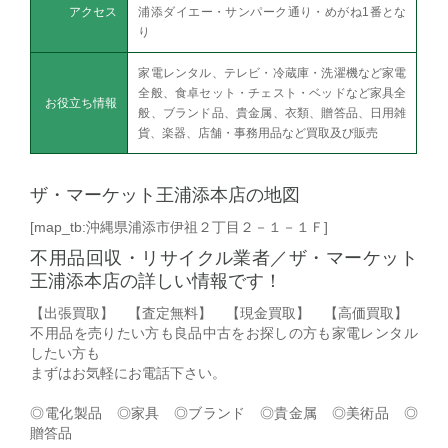
アクセス
浦添ダイエー・サンパーク通り・めがね1番とな
り
家電レンタル、テレビ・冷蔵庫・洗濯機など家電
全般、食卓セット・チェスト・ベッドなど家具全
お役立ち情報
般、ブランド品、貴金属、衣類、贈答品、日用雑
貨、楽器、店舗・事務用品など買取及び販売
ザ・マーケット王浦添本店の地図
[map_tb:沖縄県浦添市伊祖２丁目２－１－１Ｆ]
不用品回収・リサイクル業者／ザ・マーケット
王浦添本店の詳しい情報です！
【出張買取】 【査定無料】 【現金買取】 【高価買取】
不用品を売りたい方も良品中古をお探しの方も家電レンタル
したい方も
まずはお気軽にお電話下さい。
◎電化製品 ◎家具 ◎ブランド ◎貴金属 ◎美術品 ◎
贈答品