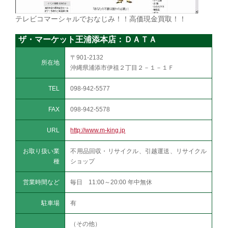
テレビコマーシャルでおなじみ！！高価現金買取！！
ザ・マーケット王浦添本店：ＤＡＴＡ
〒901-2132
所在地
沖縄県浦添市伊祖２丁目２－１－１Ｆ
TEL
098-942-5577
FAX
098-942-5578
URL
http://www.m-king.jp
お取り扱い業
不用品回収・リサイクル、引越運送、リサイクル
種
ショップ
営業時間など
毎日 11:00～20:00 年中無休
駐車場
有
（その他）