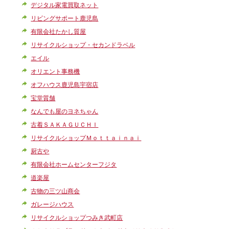
デジタル家電買取ネット
リビングサポート鹿児島
有限会社たかし質屋
リサイクルショップ・セカンドラベル
エイル
オリエント事務機
オフハウス鹿児島宇宿店
宝堂質舗
なんでも屋のヨネちゃん
古着ＳＡＫＡＧＵＣＨＩ
リサイクルショップＭｏｔｔａｉｎａｉ
厨古や
有限会社ホームセンターフジタ
道楽屋
古物の三ツ山商会
ガレージハウス
リサイクルショップつみき武町店