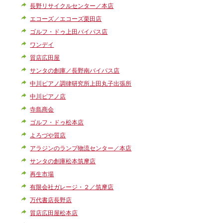
長野リサイクルセンター／本店
エコーズ／エコーズ栗田店
ゴルフ・ドゥ上田バイパス店
ワンデイ
質店広田屋
サンタの創庫／長野南バイパス店
中川ピアノ調律研究所上田丸子出張所
中川ピアノ店
寺島商会
ゴルフ・ドゥ松本店
よろづや質店
アラジンのランプ物流センター／本店
サンタの創庫松本筑摩店
再生市場
有限会社ガレージ・２／筑摩店
万代書店長野店
質店広田屋松本店