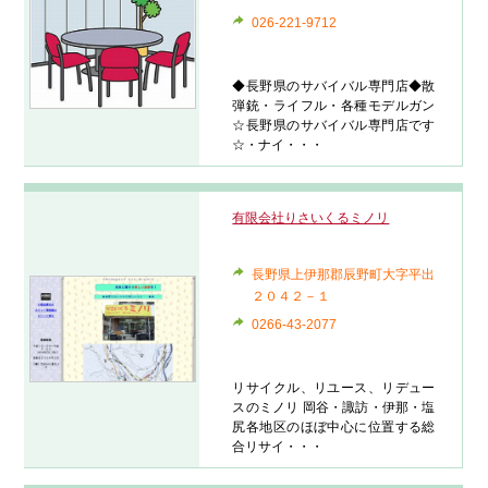
026-221-9712
◆長野県のサバイバル専門店◆散
弾銃・ライフル・各種モデルガン
☆長野県のサバイバル専門店です
☆・ナイ・・・
有限会社りさいくるミノリ
長野県上伊那郡辰野町大字平出
２０４２－１
0266-43-2077
リサイクル、リユース、リデュー
スのミノリ 岡谷・諏訪・伊那・塩
尻各地区のほぼ中心に位置する総
合リサイ・・・