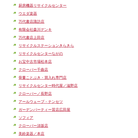
厨房機器リサイクルセンター
ウエダ楽器
万代書店諏訪店
有限会社森川デンキ
万代書店上田店
リサイクルステーションきらきら
リサイクルセンターながの
お宝中古市場松本店
クローバー千曲店
骨董ことぶき・買入れ専門店
リサイクルセンター時代屋／滋野店
クローバー／長野店
アールウェーブ・ナンセツ
ガーデンパーティー質店広田屋
ソフィア
クローバー須坂店
美鈴楽器／本店