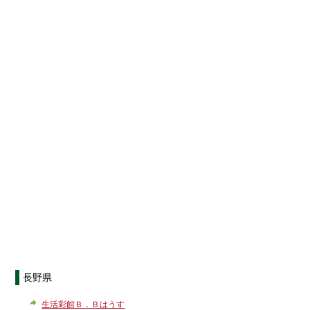
長野県
生活彩館Ｂ．Ｂはうす