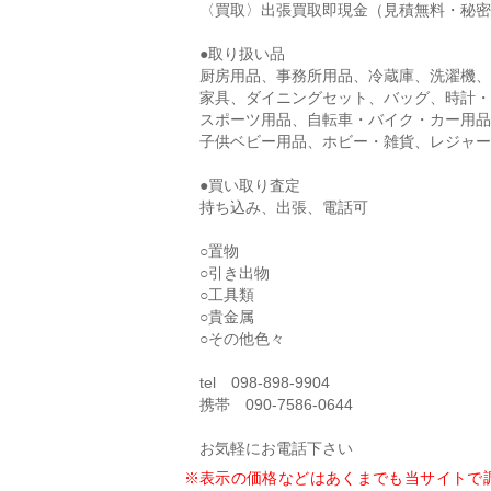
〈買取〉出張買取即現金（見積無料・秘密
●取り扱い品
厨房用品、事務所用品、冷蔵庫、洗濯機、
家具、ダイニングセット、バッグ、時計・
スポーツ用品、自転車・バイク・カー用品
子供ベビー用品、ホビー・雑貨、レジャー
●買い取り査定
持ち込み、出張、電話可
○置物
○引き出物
○工具類
○貴金属
○その他色々
tel 098-898-9904
携帯 090-7586-0644
お気軽にお電話下さい
※表示の価格などはあくまでも当サイトで