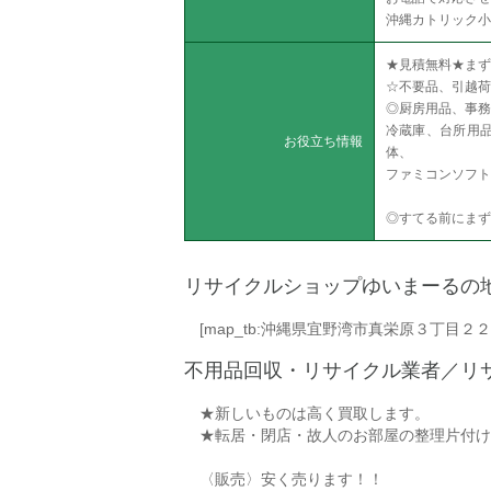
沖縄カトリック小
★見積無料★まず
☆不要品、引越荷
◎厨房用品、事務
冷蔵庫、台所用
お役立ち情報
体、
ファミコンソフト
◎すてる前にまず
リサイクルショップゆいまーるの
[map_tb:沖縄県宜野湾市真栄原３丁目２２
不用品回収・リサイクル業者／リ
★新しいものは高く買取します。
★転居・閉店・故人のお部屋の整理片付け
〈販売〉安く売ります！！