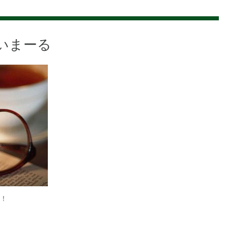
いまーる
！