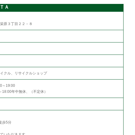
ＴＡ
栄原３丁目２２－８
イクル、リサイクルショップ
～19:00
0～18:00年中無休、（不定休）
徒歩5分
ていただきます。