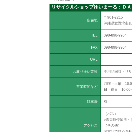
リサイクルショップゆいまーる：ＤＡ
〒901-2215
所在地
沖縄県宜野湾市真
TEL
098-898-9904
FAX
098-898-9904
URL
お取り扱い業種
不用品回収・リサ
月曜～土曜 10:00
営業時間など
日・祝日 10:0
駐車場
有
（バス）
○真栄原停留所・
アクセス
（その他）
お電話で対応させ