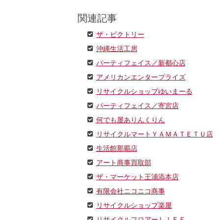
関連記事
ザ・ビクトリー
沖縄生活工房
パーティフェイス／新都心店
アメリカンエンタープライズ
リサイクルショップゆいまーる
パーティフェイス／寄宮店
何でも屋ありんくりん
リサイクルマートＹＡＭＡＴＥＴＵ店
生活館那覇店
アート商事買取部
ザ・マーケット王浦添本店
有限会社ニコニコ商事
リサイクルショップ楽屋
リサイクルフロアーＬＩＦＥ