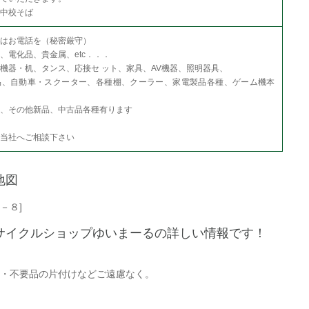
中校そば
はお電話を（秘密厳守）
、電化品、貴金属、etc．．．
機器・机、タンス、応接セ ット、家具、AV機器、照明器具、
品、自動車・スクーター、各種棚、クーラー、家電製品各種、ゲーム機本
、その他新品、中古品各種有ります
当社へご相談下さい
地図
－８]
サイクルショップゆいまーるの詳しい情報です！
・不要品の片付けなどご遠慮なく。