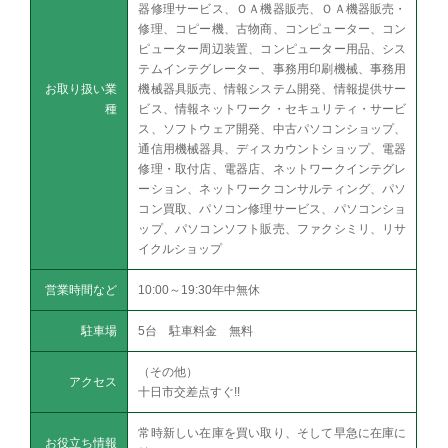
器修理サービス、ＯＡ機器販売、ＯＡ機器販売・
修理、コピー機、古物商、コンピューター、コン
ピューター周辺装置、コンピューター用品、シス
テムインテグレーター、事務用印刷機械、事務用
お取り扱い業
機械器具販売、情報システム開発、情報提供サー
種
ビス、情報ネットワーク・セキュリティ・サービ
ス、ソフトウェア開発、中古パソコンショップ、
通信用機械器具、ディスカウントショップ、電器
修理・取付店、電器店、ネットワークインテグレ
ーション、ネットワークコンサルティング、パソ
コン買取、パソコン修理サービス、パソコンショ
ップ、パソコンソフト販売、ファクシミリ、リサ
イクルショップ
営業時間など
10:00～19:30年中無休
駐車場
5台 駐車料金 無料
（その他）
アクセス
十日市交差点すぐ!!
常時新しい在庫を買い取り、そして早急に在庫に
お役立ち情報