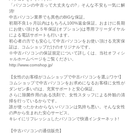
「パソコンの中古って大丈夫なの?」そんな不安も一気に解
消!
中古パソコン業界でも異色のBIGな保証。
初期不良1ヶ月以内はもちろん100%返金保証。おまけに長期
にお使い頂ける５年保証(オプション)は専用フリーダイヤル
による電話サポートも行います。
初心者の方でも安心して中古パソコンをお使い頂ける充実保
証は、コムショップだけのオリジナルです。
※中古パソコンの保証規定について詳しくは、当社オフィシ
ャルホームページをご覧ください。
http://www.comshop.jp/
【女性のお客様がコムショップで中古パソコンを選ぶワケ!】
コムショップで中古パソコンをお求めになるお客様に女性が
ダンゼン多いのは、充実サポートと安心保証、
さらに除菌作用のある洗剤で、女性スタッフによる外観の清
掃を行っているからです。
誰が使ったかわからないパソコンは気持ち悪い。そんな女性
の声から生まれた安心サービス。
キレイにリフレッシュしたパソコンで快適インターネット!
【中古パソコンの通信販売】