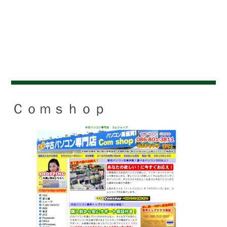
Ｃｏｍｓｈｏｐ