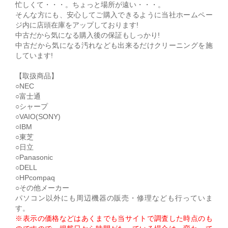
忙しくて・・・。ちょっと場所が遠い・・・。
そんな方にも、安心してご購入できるように当社ホームペー
ジ内に店頭在庫をアップしております!
中古だから気になる購入後の保証もしっかり!
中古だから気になる汚れなども出来るだけクリーニングを施
しています!
【取扱商品】
○NEC
○富士通
○シャープ
○VAIO(SONY)
○IBM
○東芝
○日立
○Panasonic
○DELL
○HPcompaq
○その他メーカー
パソコン以外にも周辺機器の販売・修理なども行っていま
す。
※表示の価格などはあくまでも当サイトで調査した時点のも